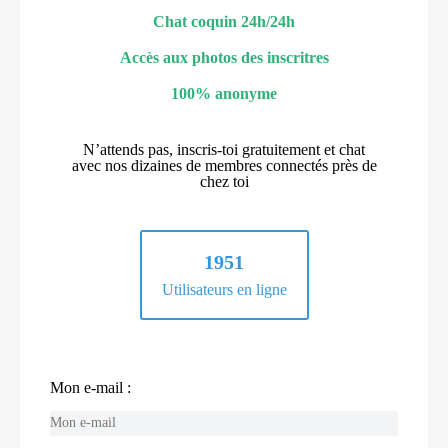
Chat coquin 24h/24h
Accès aux photos des inscritres
100% anonyme
N’attends pas, inscris-toi gratuitement et chat
avec nos dizaines de membres connectés près de
chez toi
1951
Utilisateurs en ligne
Mon e-mail :