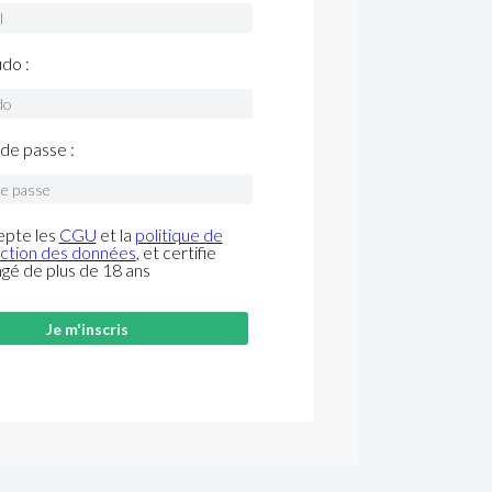
do :
de passe :
epte les
CGU
et la
politique de
ction des données
, et certifie
âgé de plus de 18 ans