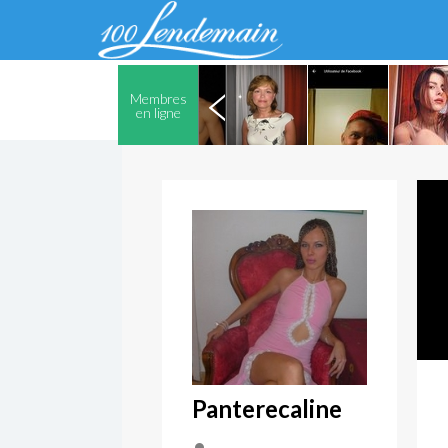
Membres
en ligne
Panterecaline