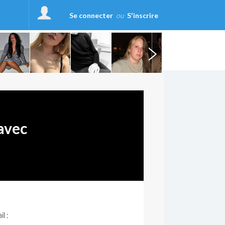
Se connecter
ou
S'inscrire
avec
l :