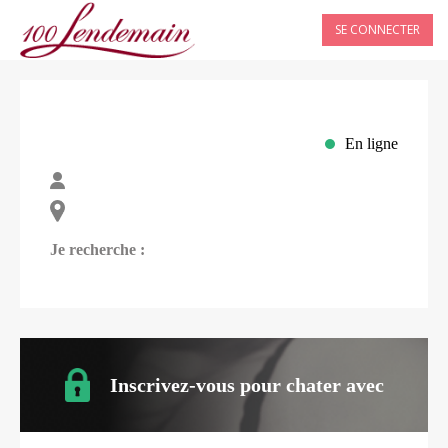
SE CONNECTER
En ligne
Je recherche :
Inscrivez-vous pour chater avec