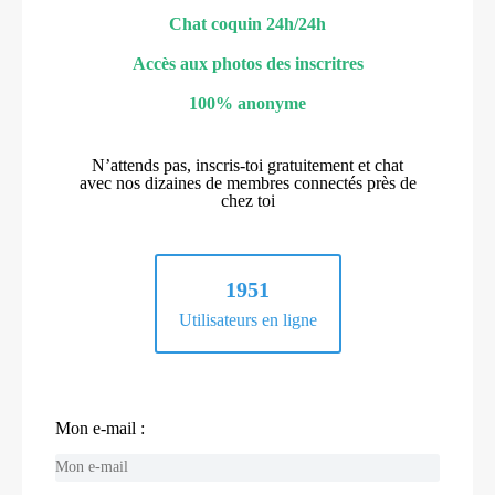
Chat coquin 24h/24h
Accès aux photos des inscritres
100% anonyme
N’attends pas, inscris-toi gratuitement et chat
avec nos dizaines de membres connectés près de
chez toi
1951
Utilisateurs en ligne
Mon e-mail :