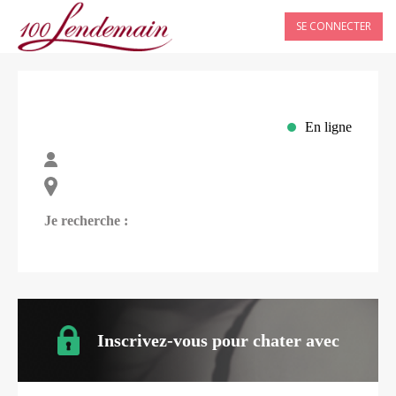
SE CONNECTER
En ligne
Je recherche :
Inscrivez-vous pour chater avec