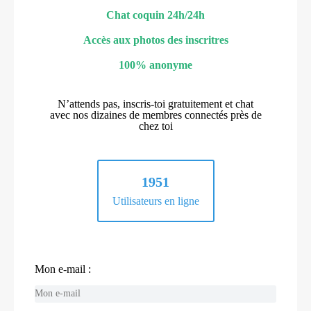
Chat coquin 24h/24h
Accès aux photos des inscritres
100% anonyme
N’attends pas, inscris-toi gratuitement et chat
avec nos dizaines de membres connectés près de
chez toi
1951
Utilisateurs en ligne
Mon e-mail :