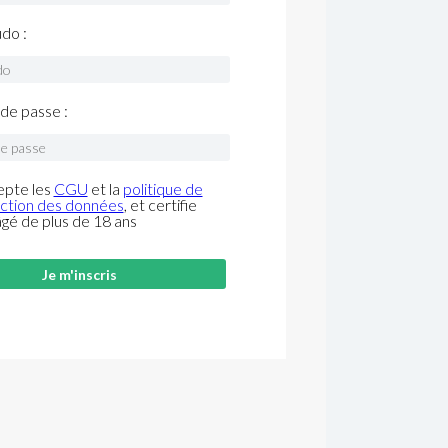
do :
de passe :
epte les
CGU
et la
politique de
ction des données
, et certifie
âgé de plus de 18 ans