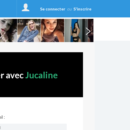
Se connecter
ou
S'inscrire
er avec
Jucaline
l :