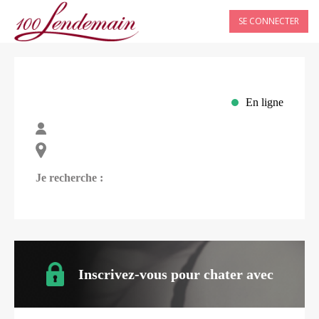
SE CONNECTER
En ligne
Je recherche :
Inscrivez-vous pour chater avec