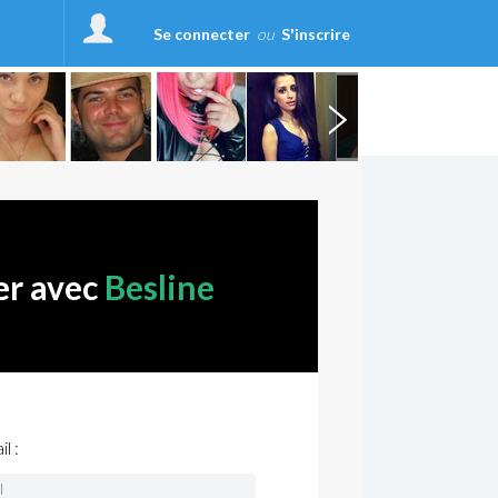
Se connecter
ou
S'inscrire
er avec
Besline
l :