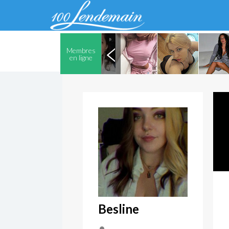
Membres
en ligne
Besline