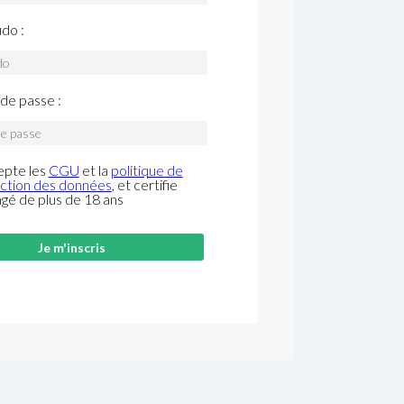
do :
de passe :
epte les
CGU
et la
politique de
ction des données
, et certifie
âgé de plus de 18 ans