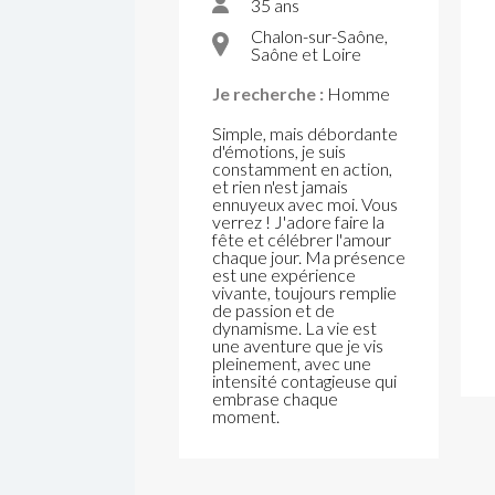
35 ans
Chalon-sur-Saône,
Saône et Loire
Je recherche :
Homme
Simple, mais débordante
d'émotions, je suis
constamment en action,
et rien n'est jamais
ennuyeux avec moi. Vous
verrez ! J'adore faire la
fête et célébrer l'amour
chaque jour. Ma présence
est une expérience
vivante, toujours remplie
de passion et de
dynamisme. La vie est
une aventure que je vis
pleinement, avec une
intensité contagieuse qui
embrase chaque
moment.