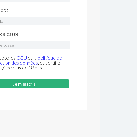
do :
de passe :
epte les
CGU
et la
politique de
ction des données
, et certifie
âgé de plus de 18 ans