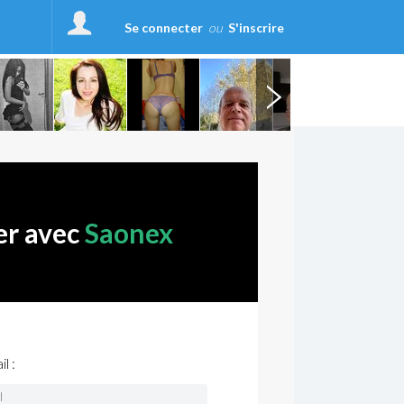
Se connecter
ou
S'inscrire
er avec
Saonex
l :