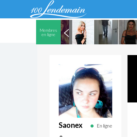
Membres
en ligne
Saonex
En ligne