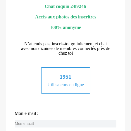
Chat coquin 24h/24h
Accès aux photos des inscritres
100% anonyme
N’attends pas, inscris-toi gratuitement et chat
avec nos dizaines de membres connectés près de
chez toi
1951
Utilisateurs en ligne
Mon e-mail :