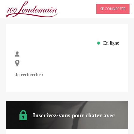
SE CONNECTER
En ligne
Je recherche :
Inscrivez-vous pour chater avec