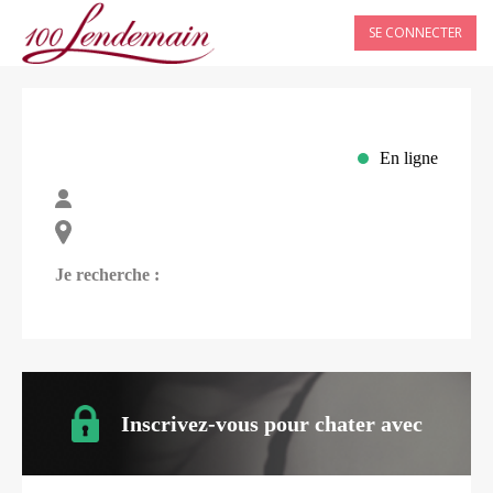
SE CONNECTER
En ligne
Je recherche :
Inscrivez-vous pour chater avec