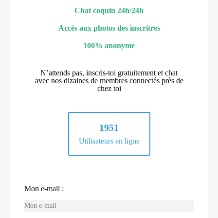
Chat coquin 24h/24h
Accès aux photos des inscritres
100% anonyme
N’attends pas, inscris-toi gratuitement et chat
avec nos dizaines de membres connectés près de
chez toi
1951
Utilisateurs en ligne
Mon e-mail :