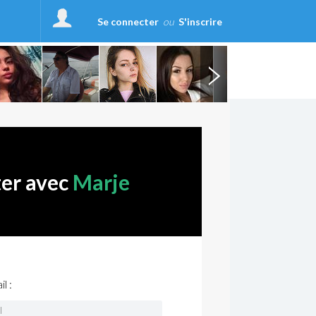
Se connecter
ou
S'inscrire
ter avec
Marje
l :