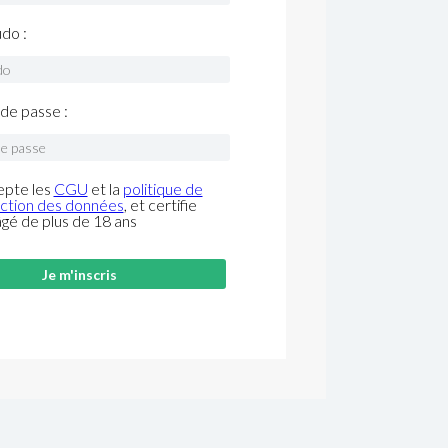
do :
de passe :
epte les
CGU
et la
politique de
ction des données
, et certifie
âgé de plus de 18 ans