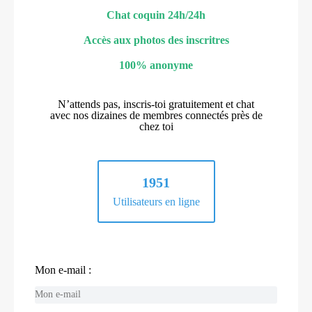
Chat coquin 24h/24h
Accès aux photos des inscritres
100% anonyme
N’attends pas, inscris-toi gratuitement et chat
avec nos dizaines de membres connectés près de
chez toi
1951
Utilisateurs en ligne
Mon e-mail :