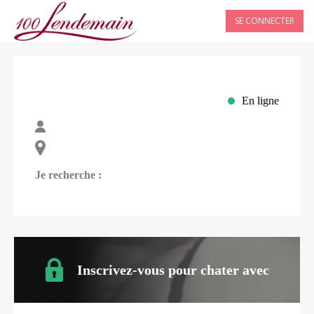
SE CONNECTER
En ligne
Je recherche :
Inscrivez-vous pour chater avec