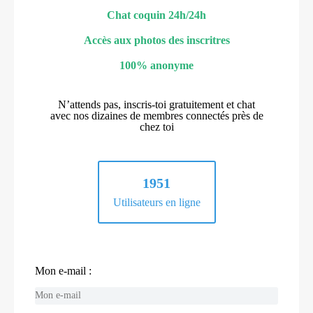
Chat coquin 24h/24h
Accès aux photos des inscritres
100% anonyme
N’attends pas, inscris-toi gratuitement et chat
avec nos dizaines de membres connectés près de
chez toi
1951
Utilisateurs en ligne
Mon e-mail :