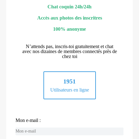
Chat coquin 24h/24h
Accès aux photos des inscritres
100% anonyme
N’attends pas, inscris-toi gratuitement et chat
avec nos dizaines de membres connectés près de
chez toi
1951
Utilisateurs en ligne
Mon e-mail :