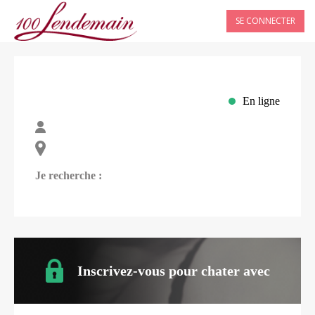
SE CONNECTER
En ligne
Je recherche :
Inscrivez-vous pour chater avec