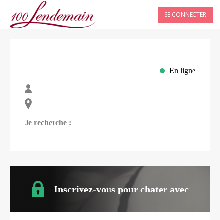
SE CONNECTER
En ligne
Je recherche :
Inscrivez-vous pour chater avec