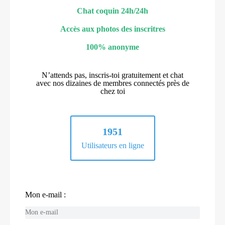
Chat coquin 24h/24h
Accès aux photos des inscritres
100% anonyme
N’attends pas, inscris-toi gratuitement et chat
avec nos dizaines de membres connectés près de
chez toi
1951
Utilisateurs en ligne
Mon e-mail :